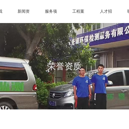
我
新闻资
服务项
工程案
人才招
讯
目
例
聘
荣誉资质