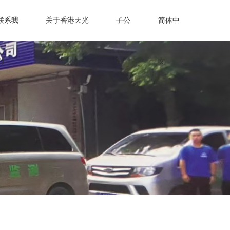
联系我
关于香港天光
子公
简体中
们
源
司
文