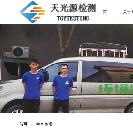
首
关于
页
们
首页
>
荣誉资质